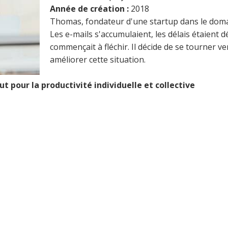
Année de création :
2018
Thomas, fondateur d'une startup dans le domai
Les e-mails s'accumulaient, les délais étaient 
commençait à fléchir. Il décide de se tourner 
améliorer cette situation.
ut pour la productivité individuelle et collective
ls de gestion des tâches sont des logiciels qui p
fier, d'organiser et de suivre l'avancement des p
âches individuelles. Ils offrent une vue d'ensemb
de l'entreprise, facilitent la collaboration entre 
et améliorent la communication.