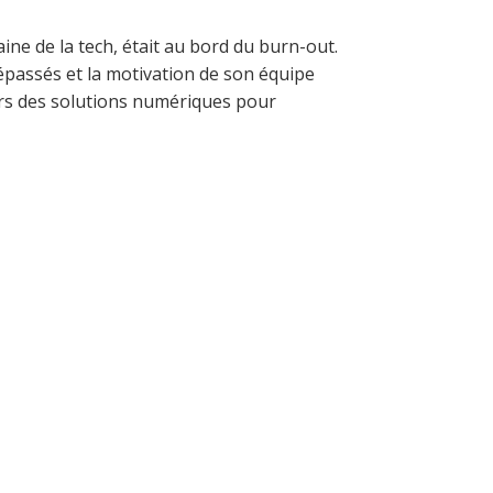
ne de la tech, était au bord du burn-out.
dépassés et la motivation de son équipe
vers des solutions numériques pour
ermettent
rojets et
le des
les équipes