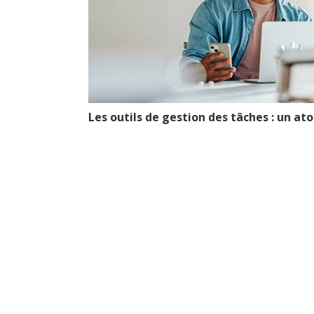
Les outils de gestion des tâches : un ato
Les outi
de plani
des t
activités 