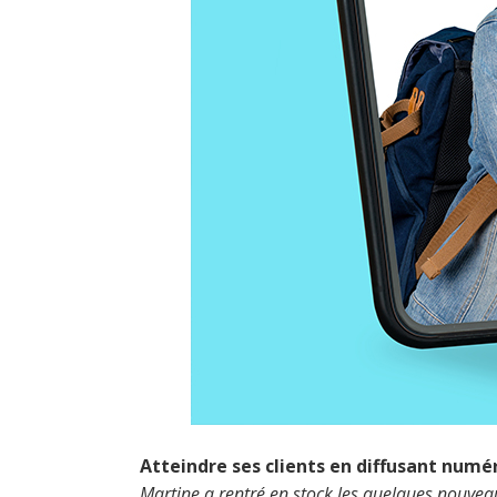
Atteindre ses clients en diffusant numé
Martine a rentré en stock les quelques nouvea