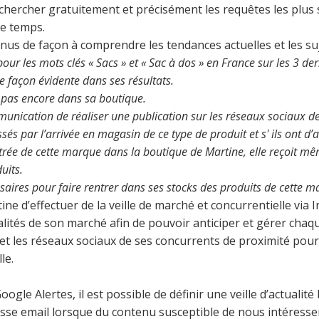
echercher gratuitement et précisément les requêtes les plus
de temps.
enus de façon à comprendre les tendances actuelles et les suj
ur les mots clés « Sacs » et « Sac à dos » en France sur les 3 dern
 façon évidente dans ses résultats.
e pas encore dans sa boutique.
nication de réaliser une publication sur les réseaux sociaux de
sés par l’arrivée en magasin de ce type de produit et s' ils ont d’
ntrée de cette marque dans la boutique de Martine, elle reçoit m
duits.
ires pour faire rentrer dans ses stocks des produits de cette m
ne d’effectuer de la veille de marché et concurrentielle via I
alités de son marché afin de pouvoir anticiper et gérer chaqu
t et les réseaux sociaux de ses concurrents de proximité pour 
le.
oogle Alertes, il est possible de définir une veille d’actualit
esse email lorsque du contenu susceptible de nous intéresser