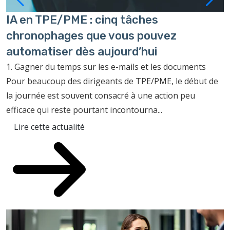
IA en TPE/PME : cinq tâches
P
chronophages que vous pouvez
à
automatiser dès aujourd’hui
C
c
1. Gagner du temps sur les e-mails et les documents
f
Pour beaucoup des dirigeants de TPE/PME, le début de
p
la journée est souvent consacré à une action peu
efficace qui reste pourtant incontourna...
Lire cette actualité