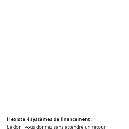
Le crowdfunding est un système de
financement participatif sur une
plateforme en ligne, grâce à un
échange de fonds entre individus en
dehors des circuits financiers
institutionnels. Concrètement, une
entreprise soumet un projet qui
nécessite des fonds et essaie de
convaincre de potentiels investisseurs
de financer ce projet. Cela peut aller
de 500 à des millions d’euros.
Il existe 4 systèmes de financement :
Le don : vous donnez sans attendre un retour