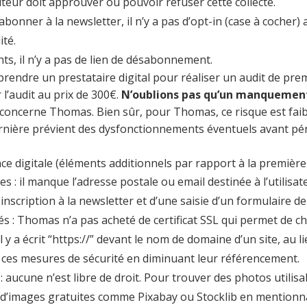
teur doit approuver ou pouvoir refuser cette collecte.
onner à la newsletter, il n’y a pas d’opt-in (case à cocher) a
ité.
nts, il n’y a pas de lien de désabonnement.
ndre un prestataire digital pour réaliser un audit de premi
 l’audit au prix de 300€.
N’oublions pas qu’un manquemen
i concerne Thomas. Bien sûr, pour Thomas, ce risque est faible
rnière prévient des dysfonctionnements éventuels avant pén
nce digitale (éléments additionnels par rapport à la première
 il manque l’adresse postale ou email destinée à l’utilisateu
nscription à la newsletter et d’une saisie d’un formulaire de 
és : Thomas n’a pas acheté de certificat SSL qui permet de c
il y a écrit “https://” devant le nom de domaine d’un site, au l
 ces mesures de sécurité en diminuant leur référencement.
ucune n’est libre de droit. Pour trouver des photos utilisab
d’images gratuites comme Pixabay ou Stocklib en mentionna