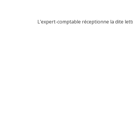
L’expert-comptable réceptionne la dite let
“Le dro
internet n
quelle 
qu'aucun
sur inter
son au
travai