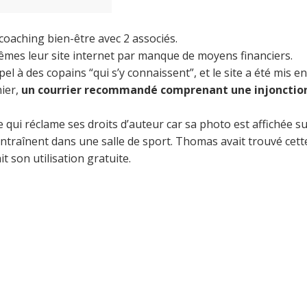
coaching bien-être avec 2 associés.
x-mêmes leur site internet par manque de moyens financiers.
pel à des copains “qui s’y connaissent”, et le site a été mis e
nier,
un courrier recommandé comprenant une injonctio
qui réclame ses droits d’auteur car sa photo est affichée sur
traînent dans une salle de sport. Thomas avait trouvé cette p
t son utilisation gratuite.
is pas à autrui ce que tu n’aimerais pas qu’on te 