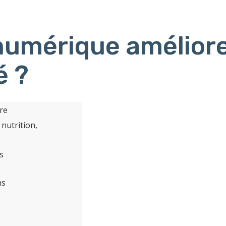
umérique améliore
é ?
re
 nutrition,
s
ns