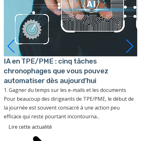
IA en TPE/PME : cinq tâches
P
chronophages que vous pouvez
à
automatiser dès aujourd’hui
C
c
1. Gagner du temps sur les e-mails et les documents
f
Pour beaucoup des dirigeants de TPE/PME, le début de
p
la journée est souvent consacré à une action peu
efficace qui reste pourtant incontourna...
Lire cette actualité