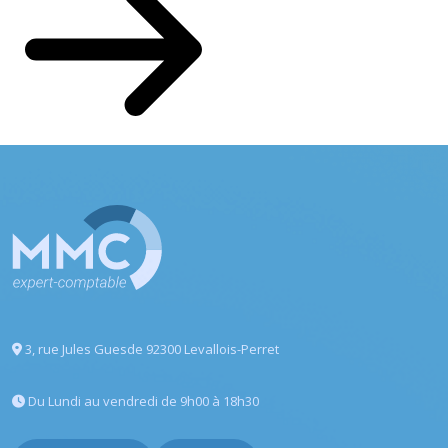
3, rue Jules Guesde
92300 Levallois-Perret
Du Lundi au vendredi
de 9h00 à 18h30