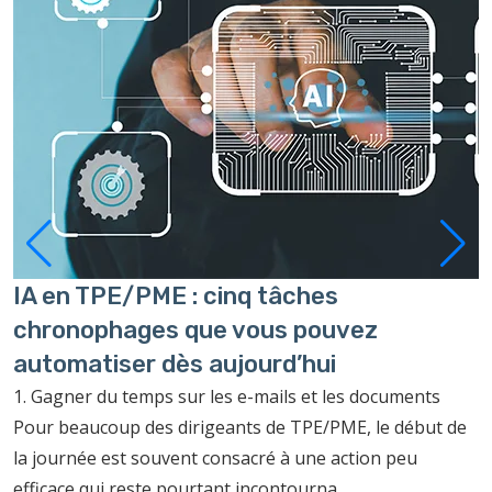
IA en TPE/PME : cinq tâches
P
chronophages que vous pouvez
à
automatiser dès aujourd’hui
C
c
1. Gagner du temps sur les e-mails et les documents
f
Pour beaucoup des dirigeants de TPE/PME, le début de
p
la journée est souvent consacré à une action peu
efficace qui reste pourtant incontourna...