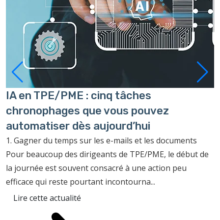
IA en TPE/PME : cinq tâches
P
chronophages que vous pouvez
à
automatiser dès aujourd’hui
C
c
1. Gagner du temps sur les e-mails et les documents
f
Pour beaucoup des dirigeants de TPE/PME, le début de
p
la journée est souvent consacré à une action peu
efficace qui reste pourtant incontourna...
Lire cette actualité