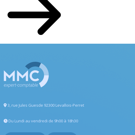
3, rue Jules Guesde
92300 Levallois-Perret
Du Lundi au vendredi
de 9h00 à 18h30