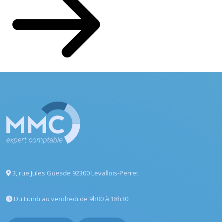
3, rue Jules Guesde
92300 Levallois-Perret
Du Lundi au vendredi
de 9h00 à 18h30