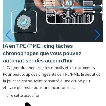
IA en TPE/PME : cinq tâches
P
chronophages que vous pouvez
à
automatiser dès aujourd’hui
C
c
1. Gagner du temps sur les e-mails et les documents
f
Pour beaucoup des dirigeants de TPE/PME, le début de
p
la journée est souvent consacré à une action peu
efficace qui reste pourtant incontourna...
Lire cette actualité