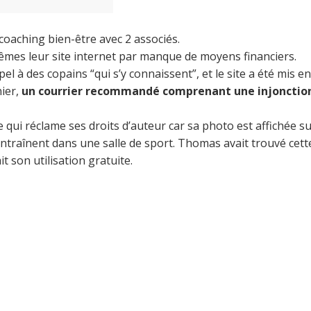
coaching bien-être avec 2 associés.
x-mêmes leur site internet par manque de moyens financiers.
pel à des copains “qui s’y connaissent”, et le site a été mis e
nier,
un courrier recommandé comprenant une injonctio
qui réclame ses droits d’auteur car sa photo est affichée sur
traînent dans une salle de sport. Thomas avait trouvé cette p
t son utilisation gratuite.
is pas à autrui ce que tu n’aimerais pas qu’on te 