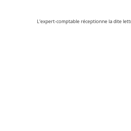
L’expert-comptable réceptionne la dite let
“Le dro
internet n
quelle 
qu'aucun
sur inter
son au
travai