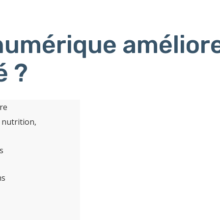
umérique améliore
é ?
re
 nutrition,
s
ns