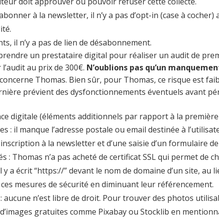
teur doit approuver ou pouvoir refuser cette collecte.
onner à la newsletter, il n’y a pas d’opt-in (case à cocher) a
ité.
nts, il n’y a pas de lien de désabonnement.
ndre un prestataire digital pour réaliser un audit de premi
 l’audit au prix de 300€.
N’oublions pas qu’un manquemen
i concerne Thomas. Bien sûr, pour Thomas, ce risque est faible
rnière prévient des dysfonctionnements éventuels avant pén
nce digitale (éléments additionnels par rapport à la première
 il manque l’adresse postale ou email destinée à l’utilisateu
nscription à la newsletter et d’une saisie d’un formulaire de 
és : Thomas n’a pas acheté de certificat SSL qui permet de c
il y a écrit “https://” devant le nom de domaine d’un site, au l
 ces mesures de sécurité en diminuant leur référencement.
ucune n’est libre de droit. Pour trouver des photos utilisab
d’images gratuites comme Pixabay ou Stocklib en mentionna