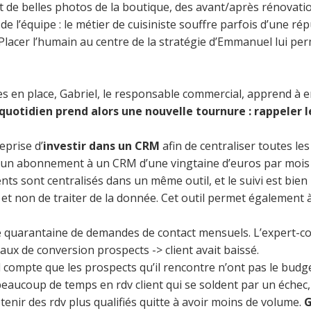
 de belles photos de la boutique, des avant/après rénovation
e l’équipe : le métier de cuisiniste souffre parfois d’une r
acer l’humain au centre de la stratégie d’Emmanuel lui per
 en place, Gabriel, le responsable commercial, apprend à en 
quotidien prend alors une nouvelle tournure : rappeler 
eprise d’
investir dans un CRM
afin de centraliser toutes le
e un abonnement à un CRM d’une vingtaine d’euros par mois 
ients sont centralisés dans un même outil, et le suivi est b
e, et non de traiter de la donnée. Cet outil permet égalemen
ne quarantaine de demandes de contact mensuels. L’expert-co
aux de conversion prospects -> client avait baissé.
d compte que les prospects qu’il rencontre n’ont pas le budge
eaucoup de temps en rdv client qui se soldent par un échec
btenir des rdv plus qualifiés quitte à avoir moins de volume.
G