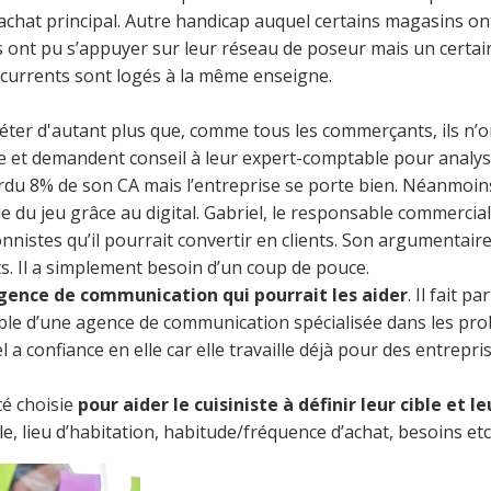
achat principal. Autre handicap auquel certains magasins on
s ont pu s’appuyer sur leur réseau de poseur mais un certa
oncurrents sont logés à la même enseigne.
er d'autant plus que, comme tous les commerçants, ils n’ont
se et demandent conseil à leur expert-comptable pour analyse
du 8% de son CA mais l’entreprise se porte bien. Néanmoins,
 du jeu grâce au digital. Gabriel, le responsable commercial,
nistes qu’il pourrait convertir en clients. Son argumentaire
nts. Il a simplement besoin d’un coup de pouce.
agence de communication qui pourrait les aider
. Il fait 
able d’une agence de communication spécialisée dans les pr
 confiance en elle car elle travaille déjà pour des entrepris
té choisie
pour aider le cuisiniste à définir leur cible et l
e, lieu d’habitation, habitude/fréquence d’achat, besoins etc