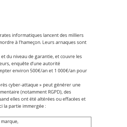
pirates informatiques lancent des milliers
e mordre à l’hameçon. Leurs arnaques sont
s et du niveau de garantie, et couvre les
seurs, enquête d’une autorité
 compter environ 500€/an et 1 000€/an pour
après cyber-attaque » peut générer une
glementaire (notamment RGPD), des
uand elles ont été altérées ou effacées et
ci la partie immergée :
a marque,