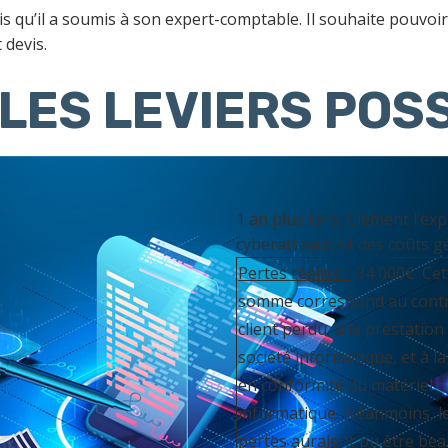
is qu’il a soumis à son expert-comptable. Il souhaite pouvoi
 devis.
LES LEVIERS POSS
1 an plus tard, Clément l’ex
cyberattaque et des coûts g
Pertes réelles :
34 000€. Cet
somme correspond au cont
client perdu, à la prestation 
société informatique, et à l
en conformité du matériel
informatique. Néanmoins, l
pertes auraient pu être be