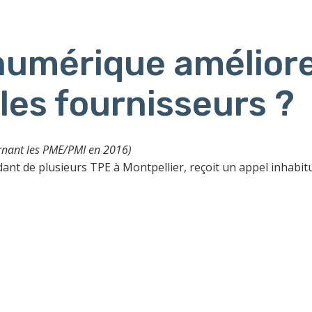
umérique améliore
 les fournisseurs ?
ernant les PME/PMI en 2016)
nt de plusieurs TPE à Montpellier, reçoit un appel inhabitue
té victime d’une cyber-attaque cette nuit, les or