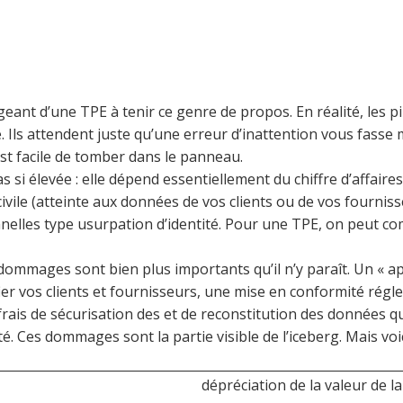
nos données ? ».
rigeant d’une TPE à tenir ce genre de propos. En réalité, les 
e. Ils attendent juste qu’une erreur d’inattention vous fass
est facile de tomber dans le panneau.
s si élevée : elle dépend essentiellement du chiffre d’affaire
ivile (atteinte aux données de vos clients ou de vos fournis
ionnelles type usurpation d’identité. Pour une TPE, on peut
s dommages sont bien plus importants qu’il n’y paraît. Un « 
fier vos clients et fournisseurs, une mise en conformité ré
 frais de sécurisation des et de reconstitution des données q
é. Ces dommages sont la partie visible de l’iceberg. Mais voi
dépréciation de la valeur de l