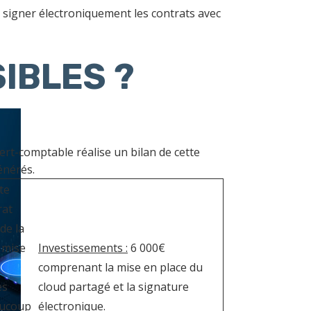
r signer électroniquement les contrats avec
IBLES ?
pert-comptable réalise un bilan de cette
énérés.
te
rat
de la
a mise
Investissements :
6 000€
comprenant la mise en place du
es
cloud partagé et la signature
aucoup
électronique.