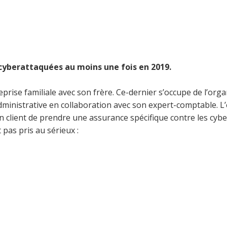
sont inaccessibles ! »
cyberattaquées au moins une fois en 2019.
reprise familiale avec son frère. Ce-dernier s’occupe de l’orga
 administrative en collaboration avec son expert-comptable. L
n client de prendre une assurance spécifique contre les cybe
 pas pris au sérieux :
ommes une petite boîte dans le BTP, qui voudra