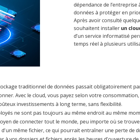
dépendance de l’entreprise à 
données à protéger en prior
Après avoir consulté quelque
souhaitent installer
un clou
d’un service informatisé pe
temps réel à plusieurs utili
stockage traditionnel de données passait obligatoirement pa
ionner. Avec le cloud, vous payez selon votre consommation,
ûteux investissements à long terme, sans flexibilité.
loyés ne sont pas toujours au même endroit au même moment
moyen de connecter tout le monde, peu importe où se trouve
s d'un même fichier, ce qui pourrait entraîner une perte de 
r à vos dossiers et fichiers après les heures d'ouverture d