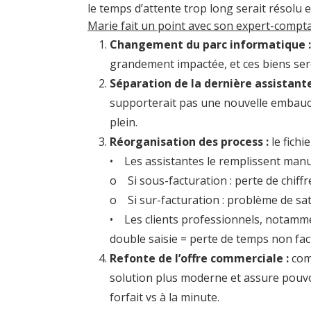
le temps d’attente trop long serait réso
Marie fait un point avec son expert-comptab
Changement du parc informatique :
grandement impactée, et ces biens sero
Séparation de la dernière assistant
supporterait pas une nouvelle embauch
plein.
Réorganisation des process :
le fichi
• Les assistantes le remplissent manue
o Si sous-facturation : perte de chiffre
o Si sur-facturation : problème de satis
• Les clients professionnels, notammen
double saisie = perte de temps non fact
Refonte de l’offre commerciale :
comm
solution plus moderne et assure pouvoir
forfait vs à la minute.