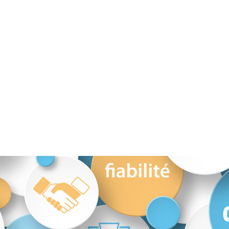
a réponse
chiffre
es internet
étant en
 demandes
emandes de