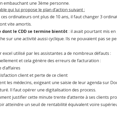
lu en embauchant une 3ème personne.
le qui lui propose le plan d’action suivant :
ces ordinateurs ont plus de 10 ans, il faut changer 3 ordina
nt vite amortis.
e dont le CDD se termine bientôt
: il avait pourtant mis e
e sur une activité aussi cyclique. Ils ne pouvaient pas se 
er excel utilisé par les assistantes a de nombreux défauts :
llement et cela génère des erreurs de facturation :
 d’affaires
faction client et perte de ce client
t les médecins, exigeant une saisie de leur agenda sur Doc
uré. Il faut opérer une digitalisation des process.
ent justifier cette minute trente d’attente à ses clients pr
 atteindre un seuil de rentabilité équivalent voire supérieu