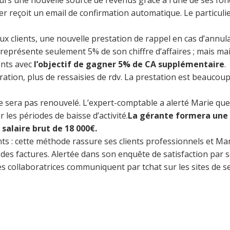
lleurs une nouvelle source de revenus grâce à l’une de ses fon
er reçoit un email de confirmation automatique. Le particulier
ux clients, une nouvelle prestation de rappel en cas d’annu
e représente seulement 5% de son chiffre d’affaires ; mais ma
ents avec
l’objectif de gagner 5% de CA supplémentaire
.
uration, plus de ressaisies de rdv. La prestation est beaucou
sera pas renouvelé. L’expert-comptable a alerté Marie que 
les périodes de baisse d’activité.
La gérante formera une 
 salaire brut de 18 000€.
: cette méthode rassure ses clients professionnels et Marie
 des factures. Alertée dans son enquête de satisfaction par s
es collaboratrices communiquent par tchat sur les sites de se