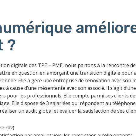
umérique améliore
t ?
ion digitale des TPE – PME, nous partons à la rencontre de M
tre en question en amorçant une transition digitale pour amé
née. Elle a géré une entreprise de rénovation avec son mari 
s à cause d’une mésentente avec son associé. Il s’agit d’u
iers pour les professionnels. Elle compte parmi ses clients d
iage. Elle dispose de 3 salariées qui répondent au téléphone
éaliser un audit global et évaluer la satisfaction de ses clien
re rdv)
isfaction par email et voici les remontées qu’elle obtient :