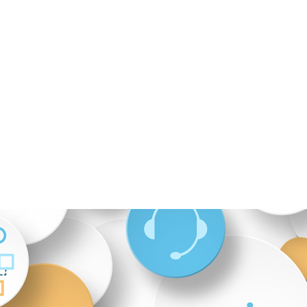
donc établi 2 offres forfaitaires :
une pour l
léphone, l’autre pour la réponse par tchat. Et le 
 a augmenté ! L’offre « clic-to-tchat » sur les sit
ttiré de nouveaux clients ! Aussi, le clic-to-tchat 
/7 24h/24, les assistantes réceptionnent 15% de
 à leur arrivée au bureau, elles ont déjà des d
rdv à traiter !