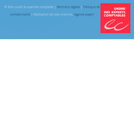
© Mmc audit & expertise comptable |
Mentions légales
|
Politique de
confidentialité
| Réalisation de sites Internet,
lagence.expert