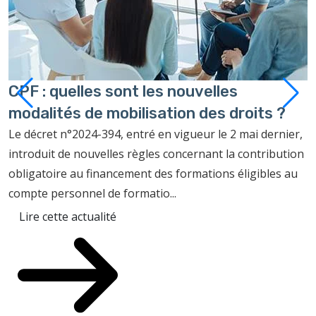
CPF : quelles sont les nouvelles
J
modalités de mobilisation des droits ?
q
d
Le décret n°2024-394, entré en vigueur le 2 mai dernier,
introduit de nouvelles règles concernant la contribution
L
obligatoire au financement des formations éligibles au
d
compte personnel de formatio...
e
l
Lire cette actualité