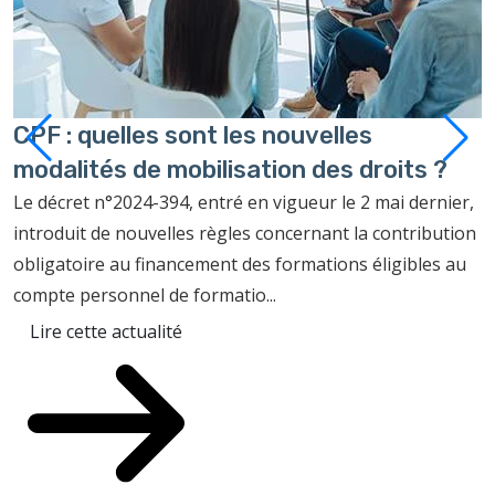
CPF : quelles sont les nouvelles
J
modalités de mobilisation des droits ?
q
d
Le décret n°2024-394, entré en vigueur le 2 mai dernier,
introduit de nouvelles règles concernant la contribution
L
obligatoire au financement des formations éligibles au
d
compte personnel de formatio...
e
l
Lire cette actualité