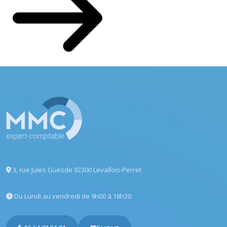
3, rue Jules Guesde
92300 Levallois-Perret
Du Lundi au vendredi
de 9h00 à 18h30