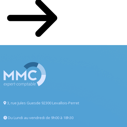
3, rue Jules Guesde
92300 Levallois-Perret
Du Lundi au vendredi
de 9h00 à 18h30