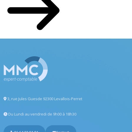
3, rue Jules Guesde
92300 Levallois-Perret
Du Lundi au vendredi
de 9h00 à 18h30