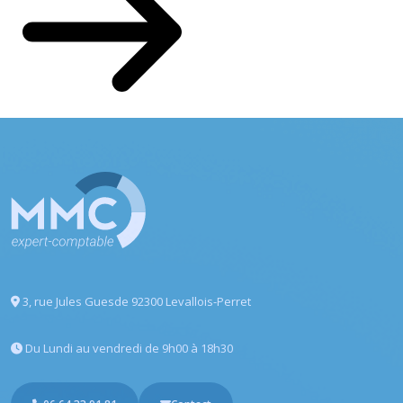
3, rue Jules Guesde
92300 Levallois-Perret
Du Lundi au vendredi
de 9h00 à 18h30