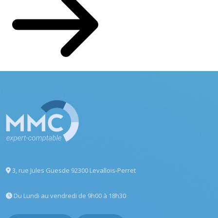
3, rue Jules Guesde
92300 Levallois-Perret
Du Lundi au vendredi
de 9h00 à 18h30